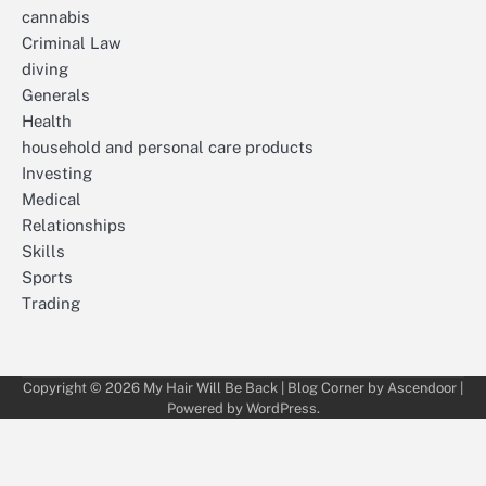
cannabis
Criminal Law
diving
Generals
Health
household and personal care products
Investing
Medical
Relationships
Skills
Sports
Trading
Copyright © 2026
My Hair Will Be Back
| Blog Corner by
Ascendoor
|
Powered by
WordPress
.