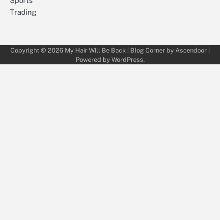
Sports
Trading
Copyright © 2026
My Hair Will Be Back
| Blog Corner by
Ascendoor
|
Powered by
WordPress
.