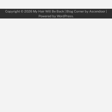
Copyright © 2026
My Hair Will Be Back
| Blog Corner by
Ascendoor
|
Powered by
WordPress
.