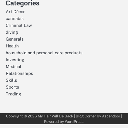
Categories
Art Décor
cannabis
Criminal Law
diving
Generals
Health
household and personal care products
Investing
Medical
Relationships
Skills
Sports
Trading
Copyright © 2026
My Hair Will Be Back
| Blog Corner by
Ascendoor
|
Powered by
WordPress
.