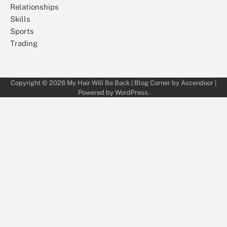
Relationships
Skills
Sports
Trading
Copyright © 2026
My Hair Will Be Back
| Blog Corner by
Ascendoor
|
Powered by
WordPress
.