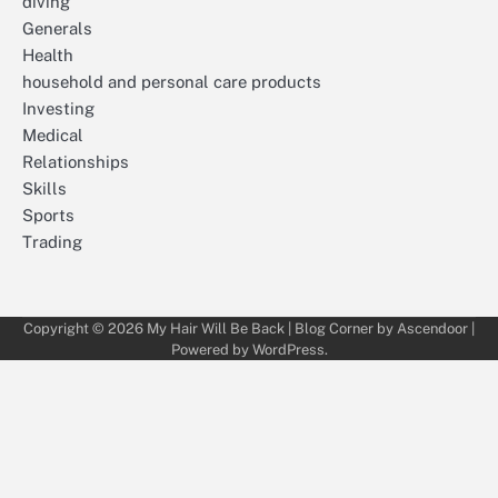
diving
Generals
Health
household and personal care products
Investing
Medical
Relationships
Skills
Sports
Trading
Copyright © 2026
My Hair Will Be Back
| Blog Corner by
Ascendoor
|
Powered by
WordPress
.